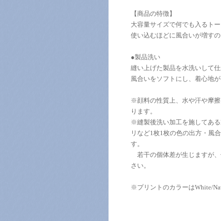
【商品の特徴】
大容量サイズで何でも入るトー
使い込むほどに風合いが増すの
●製品洗い
縫い上げた製品を水洗いして仕
風合いをソフトにし、着心地が
※顔料の性質上、水や汗や摩擦
ります。
※縫製後洗い加工を施してある
リなど1枚1枚の色の出方・風
す。
若干の個体差が生じますが、
さい。
※プリントのカラーはWhite/