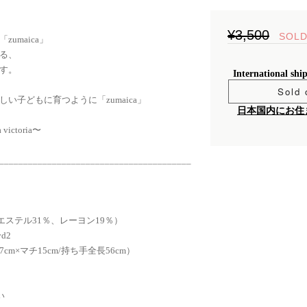
¥3,500
SOLD
umaica」
る、
す。
International shi
Sold 
い子どもに育つように「zumaica」
日本国内にお住
a victoria〜
________________________________________
エステル31％、レーヨン19％）
d2
cm×マチ15cm/持ち手全長56cm）
い