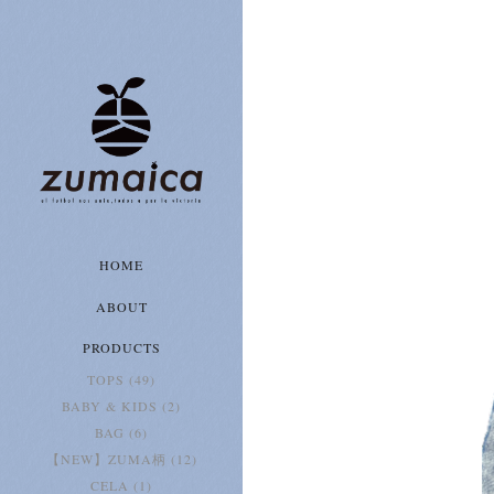
HOME
ABOUT
PRODUCTS
TOPS (49)
BABY & KIDS (2)
BAG (6)
【NEW】ZUMA柄 (12)
CELA (1)