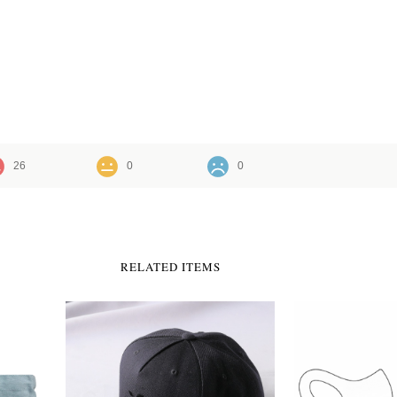
26
0
0
RELATED ITEMS