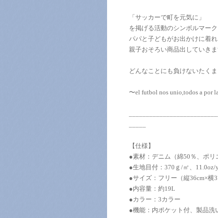
「サッカーで町を元気に」
を掲げる活動のシンボルマーク「z
パパと子どもがお出かけに着れ
親子おそろい商品出していきま
どんなことにも負けないたくまし
〜el futbol nos unio,todos a por l
__________________________
_____
【仕様】
●素材：デニム（綿50％、ポリ
●生地目付：370ｇ/㎡、11.0oz/y
●サイズ：フリー（縦36cm×横37
●内容量：約19L
●カラー：3カラー
●機能：内ポケット付、製品洗