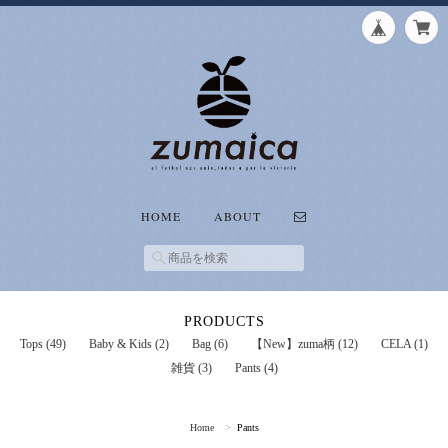
HOME
ABOUT
PRODUCTS
Tops (49)
Baby & Kids (2)
Bag (6)
【New】zuma柄 (12)
CELA (1)
雑貨 (3)
Pants (4)
Home
Pants