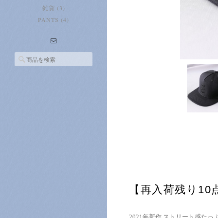
雑貨 (3)
PANTS (4)
【再入荷残り10点】
2021年新作 ストリート感た