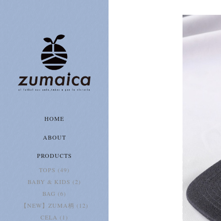
HOME
ABOUT
PRODUCTS
TOPS (49)
BABY & KIDS (2)
BAG (6)
【NEW】ZUMA柄 (12)
CELA (1)