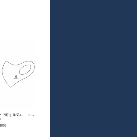
カーで町を元気に」マス
ク
,800