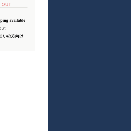
 OUT
pping available
out
まいの方向け