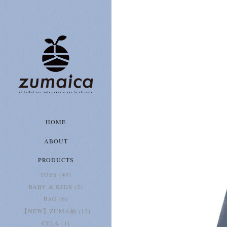
HOME
ABOUT
PRODUCTS
TOPS (49)
BABY & KIDS (2)
BAG (6)
【NEW】ZUMA柄 (12)
CELA (1)