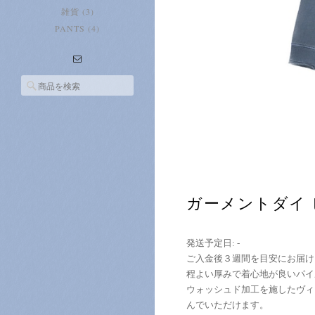
雑貨 (3)
PANTS (4)
ガーメントダイ 
発送予定日: -
ご入金後３週間を目安にお届け
程よい厚みで着心地が良いパイ
ウォッシュド加工を施したヴィ
んでいただけます。