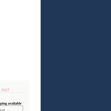
 OUT
pping available
out