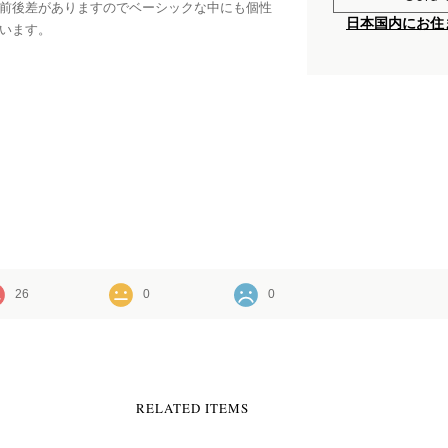
前後差がありますのでベーシックな中にも個性
日本国内にお住
います。
26
0
0
RELATED ITEMS