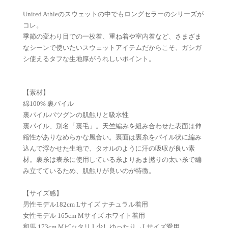
United Athleのスウェットの中でもロングセラーのシリーズが
コレ。
季節の変わり目での一枚着、重ね着や室内着など、さまざま
なシーンで使いたいスウェットアイテムだからこそ、ガシガ
シ使えるタフな生地厚がうれしいポイント。
【素材】
綿100% 裏パイル
裏パイルバツグンの肌触りと吸水性
裏パイル、別名「裏毛」。天竺編みを組み合わせた表面は伸
縮性がありなめらかな風合い。裏面は裏糸をパイル状に編み
込んで浮かせた生地で、タオルのように汗の吸収が良い素
材。裏糸は表糸に使用している糸よりあま撚りの太い糸で編
み立てているため、肌触りが良いのが特徴。
【サイズ感】
男性モデル182cm Lサイズ ナチュラル着用
女性モデル 165cm Mサイズ ホワイト着用
和馬 173cm Mピッタリ L少しゆったり→Lサイズ愛用