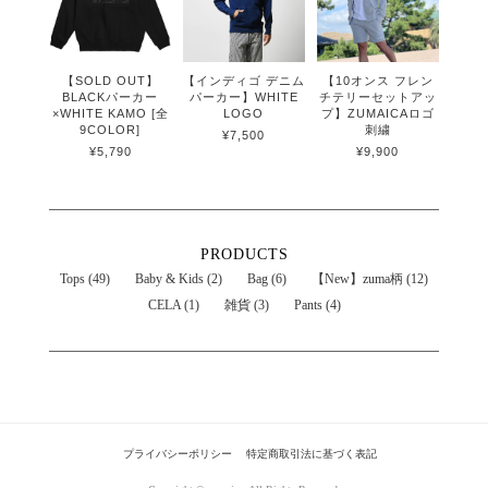
【SOLD OUT】
【インディゴ デニム
【10オンス フレン
BLACKパーカー
パーカー】WHITE
チテリーセットアッ
×WHITE KAMO [全
LOGO
プ】ZUMAICAロゴ
9COLOR]
刺繍
¥7,500
¥5,790
¥9,900
PRODUCTS
Tops (49)
Baby & Kids (2)
Bag (6)
【New】zuma柄 (12)
CELA (1)
雑貨 (3)
Pants (4)
プライバシーポリシー
特定商取引法に基づく表記