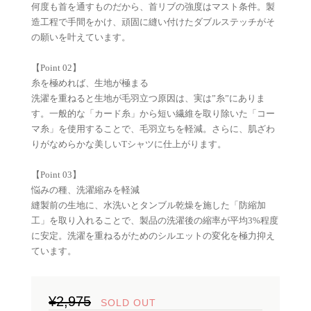
何度も首を通すものだから、首リブの強度はマスト条件。製
造工程で手間をかけ、頑固に縫い付けたダブルステッチがそ
の願いを叶えています。
【Point 02】
糸を極めれば、生地が極まる
洗濯を重ねると生地が毛羽立つ原因は、実は”糸”にありま
す。一般的な「カード糸」から短い繊維を取り除いた「コー
マ糸」を使用することで、毛羽立ちを軽減。さらに、肌ざわ
りがなめらかな美しいTシャツに仕上がります。
【Point 03】
悩みの種、洗濯縮みを軽減
縫製前の生地に、水洗いとタンブル乾燥を施した「防縮加
工」を取り入れることで、製品の洗濯後の縮率が平均3%程度
に安定。洗濯を重ねるがためのシルエットの変化を極力抑え
ています。
¥2,975
SOLD OUT