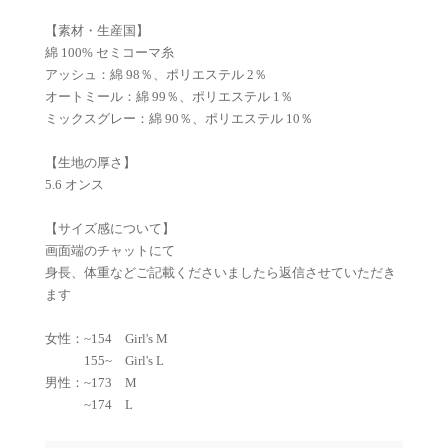
【素材・生産国】
綿 100% セミコーマ糸
アッシュ：綿 98％、ポリエステル 2％
オートミール：綿 99％、ポリエステル 1％
ミックスグレー：綿 90％、ポリエステル 10％
【生地の厚さ】
5.6 オンス
【サイズ感について】
画面端のチャットにて
身長、体重などご記載くださいましたら返信させていただき
ます
女性：~154 Girl's M
155~ Girl's L
男性：~173 M
~174 L